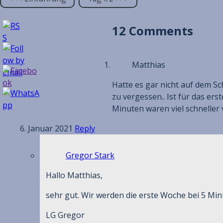
12 Comments
Matthias
Hatte es gar nicht auf dem S
zu vergessen.. Ist für das er
Minuten waren viel schneller v
6. Januar 2021
Reply
Gregor Stark
Hallo Matthias,
sehr gut. Wir werden die erste Woche bei 5 Mi
LG Gregor