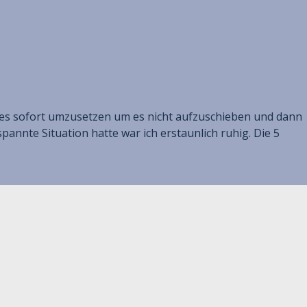
n es sofort umzusetzen um es nicht aufzuschieben und dann
pannte Situation hatte war ich erstaunlich ruhig. Die 5