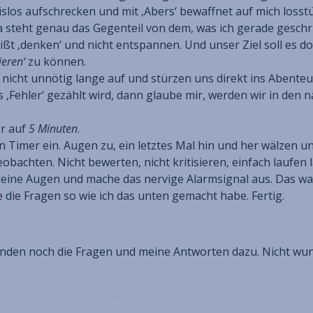
islos aufschrecken und mit ‚Abers‘ bewaffnet auf mich loss
a steht genau das Gegenteil von dem, was ich gerade geschr
ßt ‚denken‘ und nicht entspannen. Und unser Ziel soll es do
ieren‘
zu können.
 nicht unnötig lange auf und stürzen uns direkt ins Abent
 ‚Fehler‘ gezählt wird, dann glaube mir, werden wir in de
r auf
5 Minuten
.
en Timer ein. Augen zu, ein letztes Mal hin und her wälzen un
eobachten. Nicht bewerten, nicht kritisieren, einfach laufen 
deine Augen und mache das nervige Alarmsignal aus. Das war 
die Fragen so wie ich das unten gemacht habe. Fertig.
enden noch die Fragen und meine Antworten dazu. Nicht wund