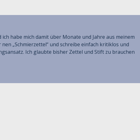
nd ich habe mich damit über Monate und Jahre aus meinem
en „Schmierzettel“ und schreibe einfach kritiklos und
ngsansatz. Ich glaubte bisher Zettel und Stift zu brauchen