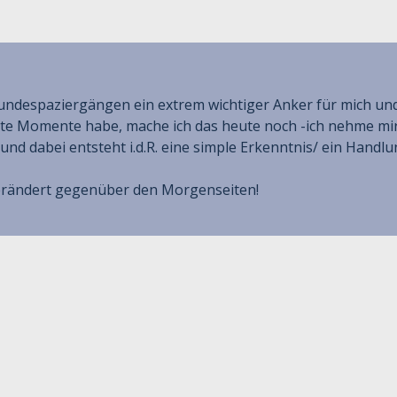
Hundespaziergängen ein extrem wichtiger Anker für mich u
e Momente habe, mache ich das heute noch -ich nehme mir n
 und dabei entsteht i.d.R. eine simple Erkenntnis/ ein Handlu
verändert gegenüber den Morgenseiten!