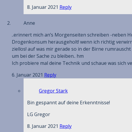
8. Januar 2021
Reply
Anne
..erinnert mich an’s Morgenseiten schreiben -neben 
Drogenkonsum herausgeholt! wenn ich richtig verwirrt
ziellos! auf was mir gerade so in der Birne rumrauscht
um bei der Sache zu bleiben.. hm
Ich probiere mal deine Technik und schaue was sich 
6. Januar 2021
Reply
Gregor Stark
Bin gespannt auf deine Erkenntnisse!
LG Gregor
8. Januar 2021
Reply